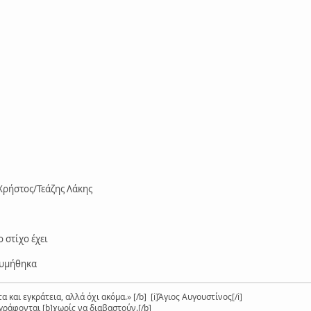
Χρήστος/Τεάζης Λάκης
 στίχο έχει
θυμήθηκα
 και εγκράτεια, αλλά όχι ακόμα.» [/b] [i]Άγιος Αυγουστίνος[/i]
γράφονται [b]χωρίς να διαβαστούν.[/b]