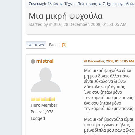
Συνευωχία Ιδεών
Τέχνη - Πολιτισμός
Στίχοι τραγουδιών
►
►
Μια μικρή ψυχούλα
Started by mistral, 28 December, 2008, 01:53:05 AM
Pages
1
GO DOWN
mistral
28 December, 2008, 01:53:05 AM
Μια μικρή ψυχούλα είμαι
μη μου δίνεις άλλο πόνο
είναι εύκολο να λιώνω
δύσκολο να μ' αγαπάς
Ένα σου ζητάω μόνο
την καρδιά μου μην πονάς
ένα σου ζητάω μόνο
Hero Member
την καρδιά μου μην πονάς
Posts: 1,078
Logged
Μια μικρή βροχούλα είμαι
που τη στέγνωσε ο ήλιος
μείνε δίπλα μου σαν φίλος