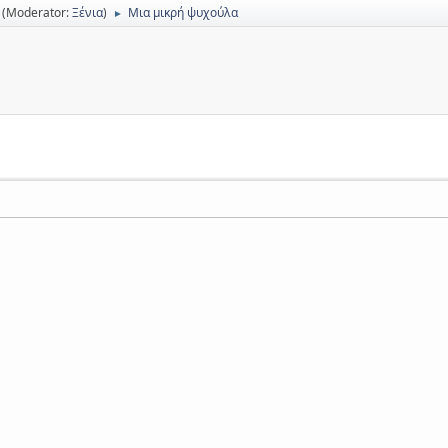
(Moderator:
Ξένια
)
Μια μικρή ψυχούλα
►