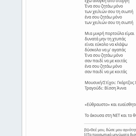
έχω ανάγκη από στοργή
Ένα σου ζητάω μόνο
των χειλιών σου τη σιωπή
ένα σου ζητάω μόνο
των χειλιών σου τη σιωπή
Μια μικρή πορτούλα είμαι
δυνατά μην τη χτυπάς
είναι εύκολο να κλάψω
δύσκολο να μ' αγαπάς
Ένα σου ζητάω μόνο
σαν παιδί να με κοιτάς
ένα σου ζητάω μόνο
σαν παιδί να με κοιτάς
Μουσική/Στίχοι: Γκάρτζος 
Τραγούδι: Βίσση Άννα
«Εύθραυστο» και ευαίσθητο
Το άκουσα στη ΝΕΤ και το 
[b]«Θεέ μου, δώσε μου αγνότητα
[i]Τα προσωπικά μηνύματα δια