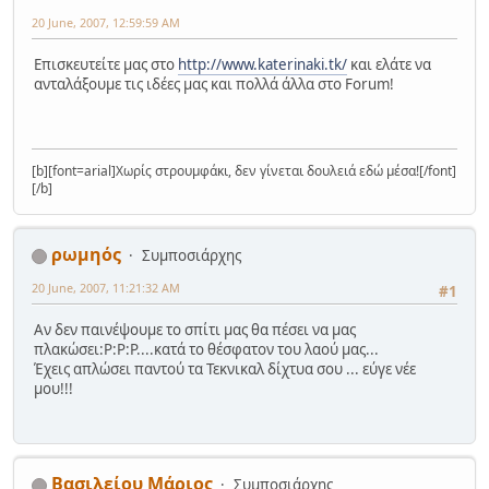
20 June, 2007, 12:59:59 AM
Επισκευτείτε μας στο
http://www.katerinaki.tk/
και ελάτε να
ανταλάξουμε τις ιδέες μας και πολλά άλλα στο Forum!
[b][font=arial]Χωρίς στρουμφάκι, δεν γίνεται δουλειά εδώ μέσα![/font]
[/b]
ρωμηός
Συμποσιάρχης
20 June, 2007, 11:21:32 AM
#1
Αν δεν παινέψουμε το σπίτι μας θα πέσει να μας
πλακώσει:P:P:P....κατά το θέσφατον του λαού μας...
Έχεις απλώσει παντού τα Τεκνικαλ δίχτυα σου ... εύγε νέε
μου!!!
Βασιλείου Μάριος
Συμποσιάρχης