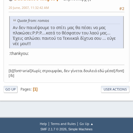
20 June, 2007, 11:32:42 AM
#2
Quote from: romios
Αν δεν παινέψουμε το σπίτι μας θα πέσει να μας
πλακώσει:P:P:P....κατά το θέσφατον του λαού μας...
Έχεις απλώσει παντού τα Τεκνικαλ δίχτυα σου ... εύγε
νέε μου!!!
:thankyou:
[b][font=arial]Χωρίς στρουμφάκι, δεν γίνεται δουλειά εδώ μέσα![/font]
[/b]
Pages
1
GO UP
USER ACTIONS
|
|
Help
Terms and Rules
Go Up ▲
,
SMF 2.1.7 © 2026
Simple Machines