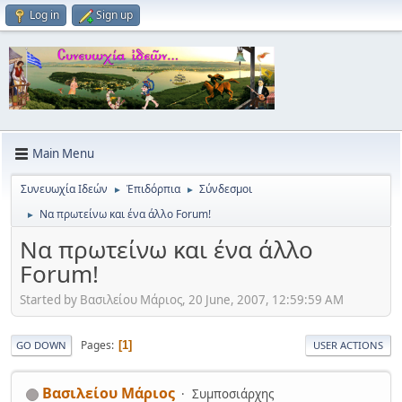
Log in
Sign up
Main Menu
Συνευωχία Ιδεών
Ἐπιδόρπια
Σύνδεσμοι
►
►
Να πρωτείνω και ένα άλλο Forum!
►
Να πρωτείνω και ένα άλλο
Forum!
Started by Βασιλείου Μάριος, 20 June, 2007, 12:59:59 AM
Pages
1
GO DOWN
USER ACTIONS
Βασιλείου Μάριος
Συμποσιάρχης