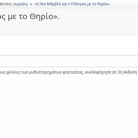
erator:
ρωμηός
)
«O Νικ Μάρβελ και ο Πόλεμος με το Θηρίο».
►
ς με το Θηρίο».
λους φίλους των μυθιστορημάτων φαντασίας, κυκλοφόρησε σε 3η έκδοση έ