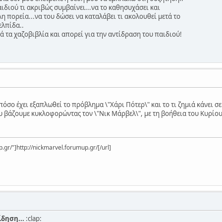
αιδιού τι ακριβώς συμβαίνει...να το καθησυχάσει και
λη πορεία...να του δώσει να καταλάβει τι ακολουθεί μετά το
ελπίδα..
ά τα χαζοβιβλία και απορεί για την αντίδραση του παιδιού!
πόσο έχει εξαπλωθεί το πρόβλημα \"Χάρι Πότερ\" και το τι ζημιά κάνει σε
 βάζουμε κυκλοφορώντας τον \"Νικ Μάρβελ\", με τη βοήθεια του Κυρίου μ
.gr/"]http://nickmarvel.forumup.gr/[/url]
ίδηση...
:clap: