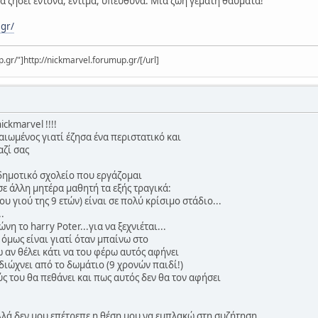
να ζήσει έντονα, έντιμα, υπεύθυνα. Μια ζωή γεμάτη θαύματα!
.gr/
.gr/"]http://nickmarvel.forumup.gr/[/url]
ckmarvel !!!!
ιωμένος γιατί έζησα ένα περιστατικό και
αζί σας
δημοτικό σχολείο που εργάζομαι
σε άλλη μητέρα μαθητή τα εξής τραγικά:
υ γιού της 9 ετών) είναι σε πολύ κρίσιμο στάδιο...
.
νη το harry Poter...για να ξεχνιέται...
όμως είναι γιατί όταν μπαίνω στο
 αν θέλει κάτι να του φέρω αυτός αφήνει
ε διώχνει από το δωμάτιο (9 χρονών παιδί!)
ς του θα πεθάνει και πως αυτός δεν θα τον αφήσει
λά δεν μου επέτρεπε η θέση μου να εμπλακώ στη συζήτηση..