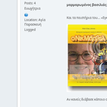
Posts: 4
μαρμαρωμένος βασιλιάς
Ευωχήτρια
Και τα πειστήρια του... «Ε
Location: Αγία
Παρασκευἠ
Logged
Αν κανείς διάβασε κάποιο 