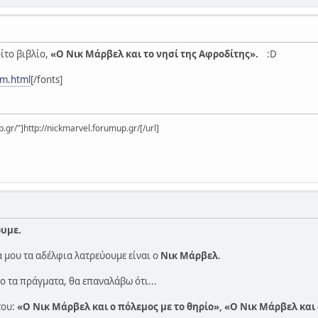
ρίτο βιβλίο,
«Ο Νικ Μάρβελ και το νησί της Αφροδίτης».
:D
nm.html
[/fonts]
.gr/"]http://nickmarvel.forumup.gr/[/url]
υμε.
α μου τα αδέλφια λατρεύουμε είναι ο
Νικ Μάρβελ
.
ο τα πράγματα, θα επαναλάβω ότι...
του:
«Ο Νικ Μάρβελ και ο πόλεμος με το θηρίο», «Ο Νικ Μάρβελ και 