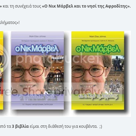
»
και τη συνέχειά τους
«Ο Νικ Μάρβελ και το νησί της Αφροδίτης».
γκλήματος»!
από τα
3 βιβλία
είμαι στη διάθεσή του για κουβέντα. ;)