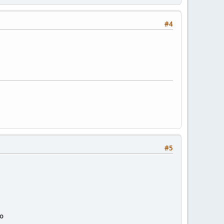
#4
#5
ο