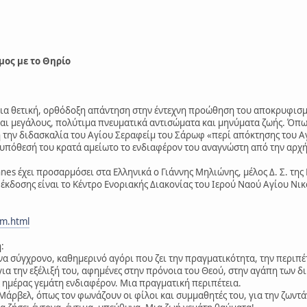
μος με το Θηρίο
μια θετική, ορθόδοξη απάντηση στην έντεχνη προώθηση του αποκρυφισμ
αι μεγάλους, πολύτιμα πνευματικά αντισώματα και μηνύματα ζωής. Όπως
 ή την διδασκαλία του Αγίου Σεραφείμ του Σάρωφ «περί απόκτησης του Αγ
υπόθεσή του κρατά αμείωτο το ενδιαφέρον του αναγνώστη από την αρχή 
ohnes έχει προσαρμόσει στα Ελληνικά ο Γιάννης Μηλιώνης, μέλος Δ. Σ. της 
 έκδοσης είναι το Κέντρο Ενοριακής Διακονίας του Ιερού Ναού Αγίου Νι
nm.html
:
να σύγχρονο, καθημερινό αγόρι που ζει την πραγματικότητα, την περιπέτ
 για την εξέλιξή του, αφημένες στην πρόνοια του Θεού, στην αγάπη των 
ς ημέρας γεμάτη ενδιαφέρον. Μια πραγματική περιπέτεια.
Μάρβελ, όπως τον φωνάζουν οι φίλοι και συμμαθητές του, για την ζωντάν