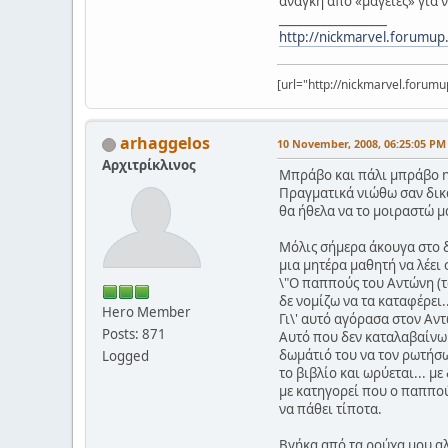
ανάγκη από «μαγείες» για 
__________________
http://nickmarvel.forumup
[url="http://nickmarvel.forumup
arhaggelos
10 November, 2008, 06:25:05 PM
Αρχιτρίκλινος
Μπράβο και πάλι μπράβο ni
Πραγματικά νιώθω σαν δικα
θα ήθελα να το μοιραστώ μ
Μόλις σήμερα άκουγα στο 
μια μητέρα μαθητή να λέει 
\"Ο παππούς του Αντώνη (το
δε νομίζω να τα καταφέρει..
Hero Member
Γι\' αυτό αγόρασα στον Αντώ
Posts: 871
Αυτό που δεν καταλαβαίνω 
δωμάτιό του να τον ρωτήσω
Logged
το βιβλίο και ωρύεται... μ
με κατηγορεί που ο παππού
να πάθει τίποτα.
Βγήκα από τα ρούχα μου αλ