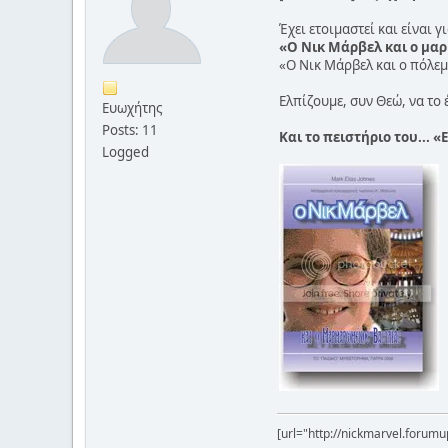
Έχει ετοιμαστεί και είναι 
«Ο Νικ Μάρβελ και ο μα
«Ο Νικ Μάρβελ και ο πόλεμ
Ελπίζουμε, συν Θεώ, να το 
Ευωχήτης
Posts: 11
Και το πειστήριο του... 
Logged
[url="http://nickmarvel.forumup