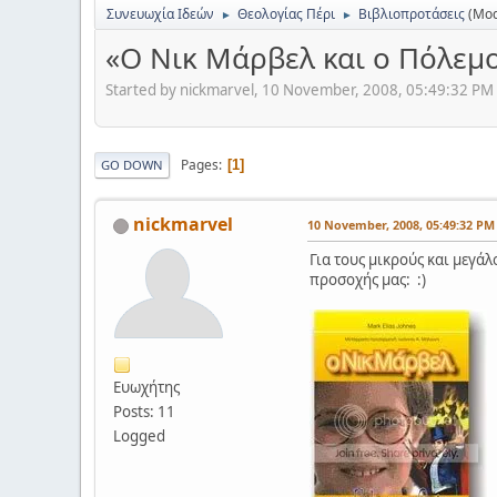
Συνευωχία Ιδεών
Θεολογίας Πέρι
Βιβλιοπροτάσεις
(Mod
►
►
«O Νικ Μάρβελ και ο Πόλεμο
Started by nickmarvel, 10 November, 2008, 05:49:32 PM
Pages
1
GO DOWN
nickmarvel
10 November, 2008, 05:49:32 PM
Για τους μικρούς και μεγά
προσοχής μας: :)
Ευωχήτης
Posts: 11
Logged