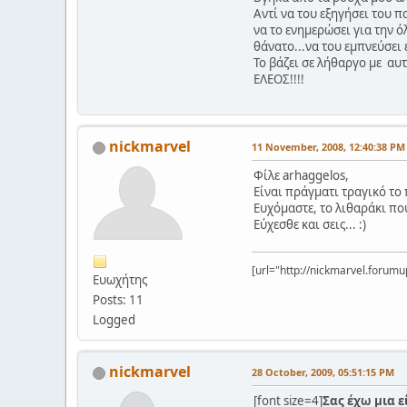
Αντί να του εξηγήσει του π
να το ενημερώσει για την ό
θάνατο...να του εμπνεύσει 
Το βάζει σε λήθαργο με αυτ
ΕΛΕΟΣ!!!!
nickmarvel
11 November, 2008, 12:40:38 PM
Φίλε arhaggelos,
Είναι πράγματι τραγικό το 
Ευχόμαστε, το λιθαράκι που
Εύχεσθε και σεις... :)
[url="http://nickmarvel.forumup
Ευωχήτης
Posts: 11
Logged
nickmarvel
28 October, 2009, 05:51:15 PM
[font size=4]
Σας έχω μια ε