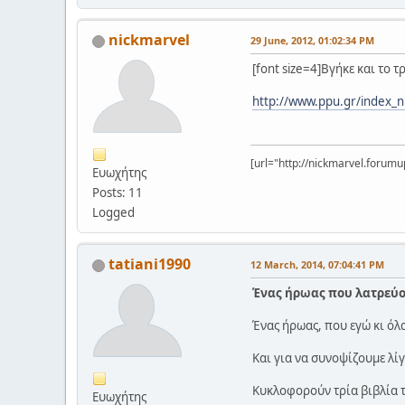
nickmarvel
29 June, 2012, 01:02:34 PM
[font size=4]Βγήκε και το τ
http://www.ppu.gr/index_
[url="http://nickmarvel.forumup
Ευωχήτης
Posts: 11
Logged
tatiani1990
12 March, 2014, 07:04:41 PM
Ένας ήρωας που λατρεύο
Ένας ήρωας, που εγώ κι όλ
Και για να συνοψίζουμε λίγ
Κυκλοφορούν τρία βιβλία 
Ευωχήτης