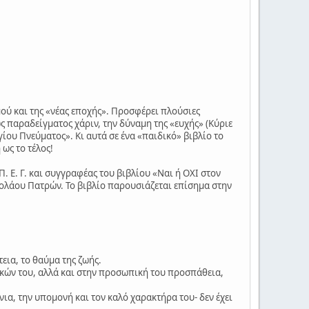
ού και της «νέας εποχής». Προσφέρει πλούσιες
 παραδείγματος χάριν, την δύναμη της «ευχής» (Κύριε
ίου Πνεύματος». Κι αυτά σε ένα «παιδικό» βιβλίο το
ως το τέλος!
Π. Ε. Γ. και συγγραφέας του βιβλίου «Ναι ή ΟΧΙ στον
κολάου Πατρών. Το βιβλίο παρουσιάζεται επίσημα στην
εια, το θαύμα της ζωής.
δικών του, αλλά και στην προσωπική του προσπάθεια,
ια, την υπομονή και τον καλό χαρακτήρα του- δεν έχει