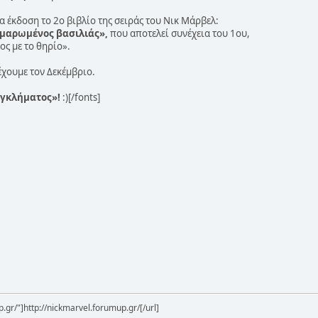
για έκδοση το 2ο βιβλίο της σειράς του Νικ Μάρβελ:
ρμαρωμένος βασιλιάς»,
που αποτελεί συνέχεια του 1ου,
ος με το θηρίο».
έχουμε τον Δεκέμβριο.
«Εγκλήματος»!
:)[/fonts]
.gr/"]http://nickmarvel.forumup.gr/[/url]