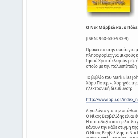
O Νικ Μάρβελ και ο Πόλε
(ISBN: 960-630-933-9)
Πρόκειται στην ουσία για 
πληροφορίες για μικρούς κ
Ιησού Χριστέ ελέησόν με),
οποίο με την πολυεπίπεδη 
Το βιβλίο του Mark Elias J
Χάρυ Πότερ;». Χορηγός της
ηλεκτρονική διεύθυνση:
http://www.ppu.gr/index_
Λίγα λόγια για την υπόθεση
Ο Νίκος Βερβελίδης είναι έ
Η αισιοδοξία και η ελπίδα
κάνουν την κάθε στιγμή τη
Ο Νίκος Βερβελίδης -ο Νικ 