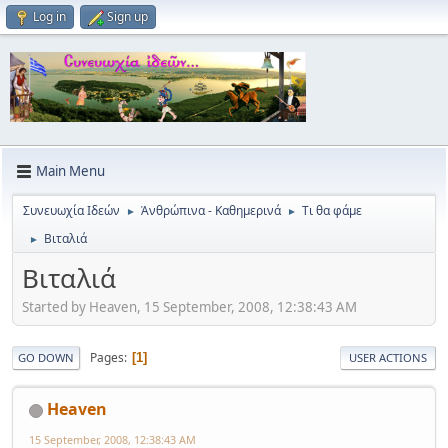
Log in
Sign up
Main Menu
Συνευωχία Ιδεών
Ἀνθρώπινα - Καθημερινά
Τι θα φάμε
►
►
Βιταλιά
►
Βιταλιά
Started by Heaven, 15 September, 2008, 12:38:43 AM
Pages
1
GO DOWN
USER ACTIONS
Heaven
15 September, 2008, 12:38:43 AM