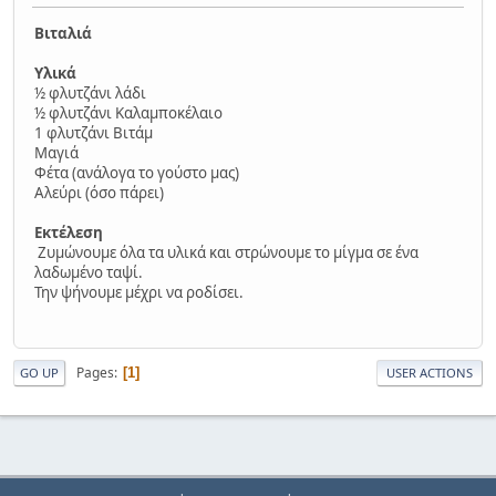
Βιταλιά
Υλικά
½ φλυτζάνι λάδι
½ φλυτζάνι Καλαμποκέλαιο
1 φλυτζάνι Βιτάμ
Μαγιά
Φέτα (ανάλογα το γούστο μας)
Αλεύρι (όσο πάρει)
Εκτέλεση
Ζυμώνουμε όλα τα υλικά και στρώνουμε το μίγμα σε ένα
λαδωμένο ταψί.
Την ψήνουμε μέχρι να ροδίσει.
Pages
1
GO UP
USER ACTIONS