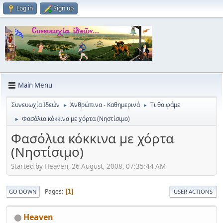
Log in
Sign up
Main Menu
Συνευωχία Ιδεών
Ἀνθρώπινα - Καθημερινά
Τι θα φάμε
►
►
Φασόλια κόκκινα με χόρτα (Νηστίσιμο)
►
Φασόλια κόκκινα με χόρτα
(Νηστίσιμο)
Started by Heaven, 26 August, 2008, 07:35:44 AM
Pages
1
GO DOWN
USER ACTIONS
Heaven