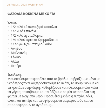
26 August, 2008, 07:35:44 AM
ΦΑΣΟΛΙΑ ΚΟΚΚΙΝΑ ΜΕ ΧΟΡΤΑ
Υλικά:
• 1/2 κιλό κόκκινα ξερά φασόλια
• 1/2 κιλό Σπανάκι
• 1/2 κιλό άγρια Χόρτα
• 1/4 κιλού φρέσκα Κρεμμυδάκια
• 11/2 φλιτζάνι τσαγιού Λάδι
• Άνηθος
• Μαϊντανός
• Σέλινο
• Αλάτι
• Πιπέρι
Εκτέλεση:
Μουσκεύουμε τα φασόλια από το βράδυ. Τα βράζουμε μόνο με
νερό προς το τέλος προσθέτουμε το αλάτι, τα σουρώνουμε και
τα κρατάμε στην άκρη. Καθαρίζουμε και πλένουμε πολύ καλά
τα χόρτα, τα κόβουμε και τα βάζουμε σε μία κατσαρόλα στη
φωτιά με ελάχιστο νερό. Προσθέτουμε ένα φλυτζάνι λάδι,
αλάτι και πιπέρι και τα αφήνουμε να μαγειρευτούν και να
απορροφήσουν τα υγρά τους..