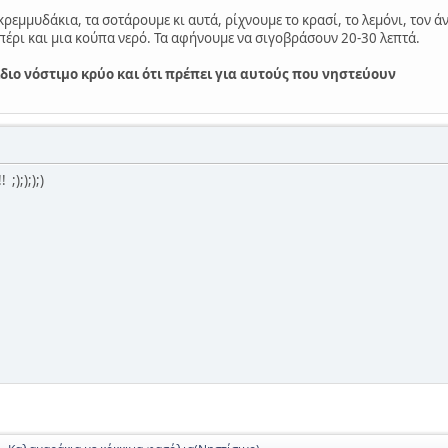
ρεμμυδάκια, τα σοτάρουμε κι αυτά, ρίχνουμε το κρασί, το λεμόνι, τον ά
ιπέρι και μια κούπα νερό. Τα αφήνουμε να σιγοβράσουν 20-30 λεπτά.
ίδιο νόστιμο κρύο και ότι πρέπει για αυτούς που νηστεύουν
;);););)