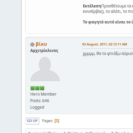
Εκτέλεση
Προσθέτουμε τα κ
κονσέρβας), το αλάτι, το π
Το φαγητό αυτό είναι το 
βίκυ
03 August, 2011, 02:13:11 AM
Αρχιτρίκλινος
χμμμμ, θα το φτιάξω αύριο!! 
Hero Member
Posts: 646
Logged
Pages
1
GO UP