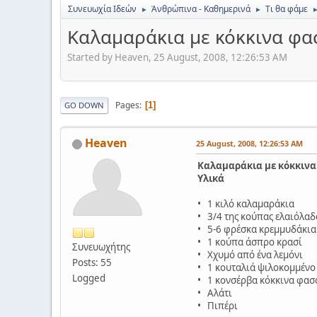
Συνευωχία Ιδεών
Ἀνθρώπινα - Καθημερινά
Τι θα φάμε
►
►
Καλαμαράκια με κόκκινα φα
Started by Heaven, 25 August, 2008, 12:26:53 AM
Pages
1
GO DOWN
Heaven
25 August, 2008, 12:26:53 AM
Καλαμαράκια με κόκκινα
Υλικά
• 1 κιλό καλαμαράκια
• 3/4 της κούπας ελαιόλαδ
• 5-6 φρέσκα κρεμμυδάκια
• 1 κούπα άσπρο κρασί
Συνευωχήτης
• Χχυμό από ένα λεμόνι
Posts: 55
• 1 κουταλιά ψιλοκομμένο
Logged
• 1 κονσέρβα κόκκινα φασό
• Αλάτι
• Πιπέρι