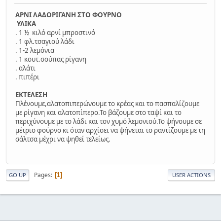
ΑΡΝΙ ΛΑΔΟΡΙΓΑΝΗ ΣΤΟ ΦΟΥΡΝΟ
ΥΛΙΚΑ
. 1 ½ κιλό αρνί μπροστινό
. 1 φλ.τσαγιού λάδι
. 1-2 λεμόνια
. 1 κουτ.σούπας ρίγανη
. αλάτι
. πιπέρι
ΕΚΤΕΛΕΣΗ
Πλένουμε,αλατοπιπερώνουμε το κρέας και το πασπαλίζουμε
με ρίγανη και αλατοπίπερο.Το βάζουμε στο ταψί και το
περιχύνουμε με το λάδι και τον χυμό λεμονιού.Το ψήνουμε σε
μέτριο φούρνο κι όταν αρχίσει να ψήνεται το ραντίζουμε με τη
σάλτσα μέχρι να ψηθεί τελείως.
Pages
1
GO UP
USER ACTIONS