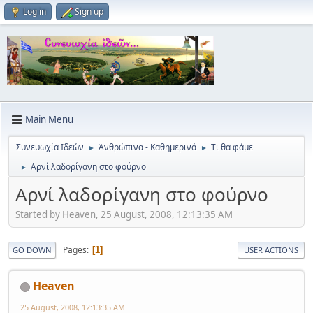
Log in
Sign up
Main Menu
Συνευωχία Ιδεών
Ἀνθρώπινα - Καθημερινά
Τι θα φάμε
►
►
Αρνί λαδορίγανη στο φούρνο
►
Αρνί λαδορίγανη στο φούρνο
Started by Heaven, 25 August, 2008, 12:13:35 AM
Pages
1
GO DOWN
USER ACTIONS
Heaven
25 August, 2008, 12:13:35 AM