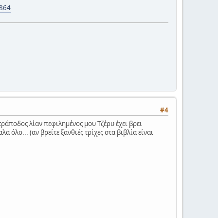
4864
#4
τετράποδος λίαν πεφιλημένος μου Τζέρυ έχει βρει
α όλο... (αν βρείτε ξανθιές τρίχες στα βιβλία είναι