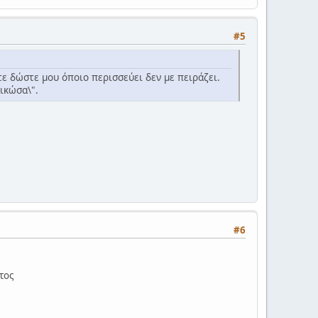
#5
τε δώστε μου όποιο περισσεύει δεν με πειράζει.
ικώσα\".
#6
τος