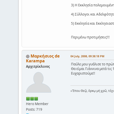
3) Η Εκκλησία πολεμουμένη
4) Σύλλογοι και Αδελφότητ
5) Εκκλησία και Εκκλησιασ
Περιμένω προτιμήσεις!!!
Μαρκήσιος de
04 July, 2008, 09:38:18 PM
Karampa
Παύλε μου γυάλισε το πρώτ
Αρχιτρίκλινος
Θα είμαι Γιάννινα μετά τις
Ευχαριστούμε!!
«Ἒπου Θεῷ, ὃρκῳ μἠ χρῶ, τέχν
Hero Member
Posts: 719