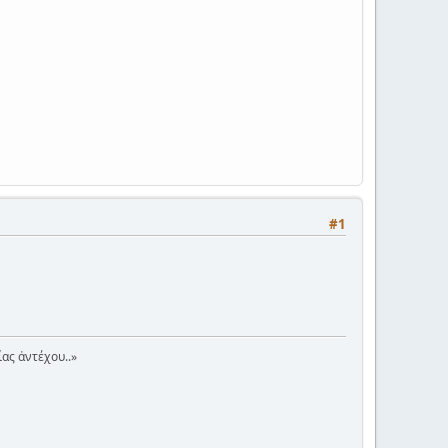
#1
ίας ἀντέχου..»