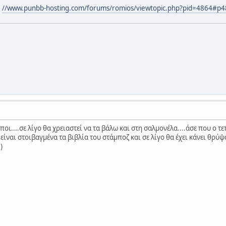
:
//www.punbb-hosting.com/forums/romios/viewtopic.php?pid=4864#p
ιποι....σε λίγο θα χρειαστεί να τα βάλω και στη σαλμονέλα....άσε που ο 
ίναι στοιβαγμένα τα βιβλία του στάμποζ και σε λίγο θα έχει κάνει θρύψαλ
)