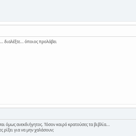
.. διαλέξτε... όποιος προλάβει
αι όμως ανεκδιήγητος. Τόσον καιρό κρατούσες τα βιβλία...
ες ρίξει για να μην χαλάσουν;