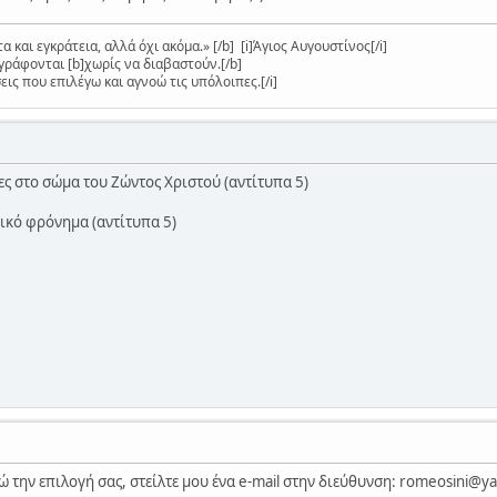
 και εγκράτεια, αλλά όχι ακόμα.» [/b] [i]Άγιος Αυγουστίνος[/i]
γράφονται [b]χωρίς να διαβαστούν.[/b]
ις που επιλέγω και αγνοώ τις υπόλοιπες.[/i]
ες στο σώμα του Ζώντος Χριστού (αντίτυπα 5)
τικό φρόνημα (αντίτυπα 5)
 την επιλογή σας, στείλτε μου ένα e-mail στην διεύθυνση: romeosini@ya