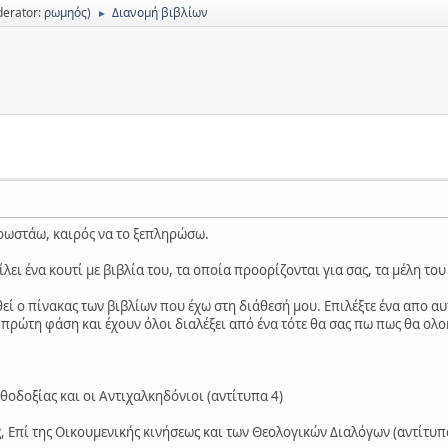
erator:
ρωμηός
)
Διανομή βιβλίων
►
χρωστάω, καιρός να το ξεπληρώσω.
λει ένα κουτί με βιβλία του, τα οποία προορίζονται για σας, τα μέλη το
ί ο πίνακας των βιβλίων που έχω στη διάθεσή μου. Επιλέξτε ένα απο αυ
πρώτη φάση και έχουν όλοι διαλέξει από ένα τότε θα σας πω πως θα ολ
θοδοξίας και οι Αντιχαλκηδόνιοι (αντίτυπα 4)
, Επί της Οικουμενικής κινήσεως και των Θεολογικών Διαλόγων (αντίτυπ