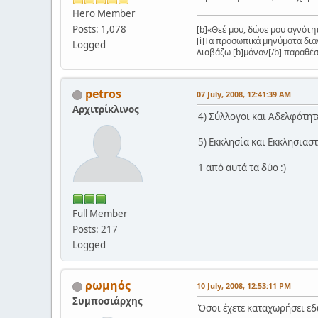
Hero Member
Posts: 1,078
[b]«Θεέ μου, δώσε μου αγνότητα
[i]Τα προσωπικά μηνύματα δια
Logged
Διαβάζω [b]μόνον[/b] παραθέσε
petros
07 July, 2008, 12:41:39 AM
Αρχιτρίκλινος
4) Σύλλογοι και Αδελφότητ
5) Εκκλησία και Εκκλησιασ
1 από αυτά τα δύο :)
Full Member
Posts: 217
Logged
ρωμηός
10 July, 2008, 12:53:11 PM
Συμποσιάρχης
Όσοι έχετε καταχωρήσει εδώ