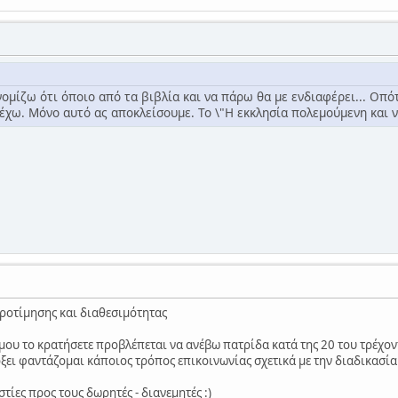
ομίζω ότι όποιο από τα βιβλία και να πάρω θα με ενδιαφέρει... Οπό
έχω. Μόνο αυτό ας αποκλείσουμε. Το \"Η εκκλησία πολεμούμενη και ν
προτίμησης και διαθεσιμότητας
μου το κρατήσετε προβλέπεται να ανέβω πατρίδα κατά της 20 του τρέχον
ρξει φαντάζομαι κάποιος τρόπος επικοινωνίας σχετικά με την διαδικασία
ίες προς τους δωρητές - διανεμητές :)