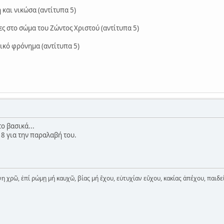
 και νικώσα (αντίτυπα 5)
ες στο σώμα του Ζώντος Χριστού (αντίτυπα 5)
τικό φρόνημα (αντίτυπα 5)
ο βασικά...
 18 για την παραλαβή του.
η χρῶ, ἐπί ρώμῃ μή καυχῶ, βίας μή ἒχου, εὐτυχίαν εὒχου, κακίας ἀπέχου, παιδε