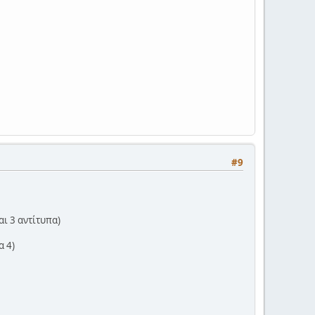
#9
ι 3 αντίτυπα)
α 4)