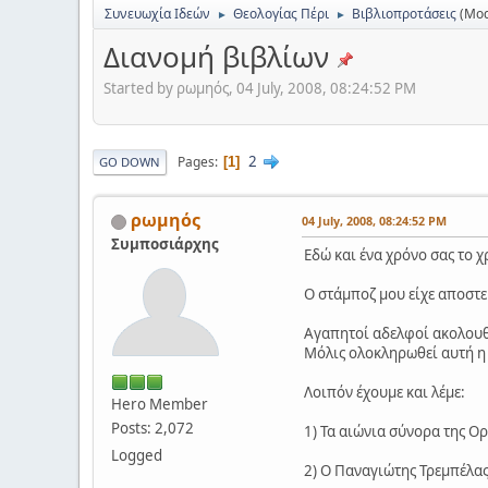
Συνευωχία Ιδεών
Θεολογίας Πέρι
Βιβλιοπροτάσεις
(Mod
►
►
Διανομή βιβλίων
Started by ρωμηός, 04 July, 2008, 08:24:52 PM
2
Pages
1
GO DOWN
ρωμηός
04 July, 2008, 08:24:52 PM
Συμποσιάρχης
Εδώ και ένα χρόνο σας το 
Ο στάμποζ μου είχε αποστεί
Αγαπητοί αδελφοί ακολουθε
Μόλις ολοκληρωθεί αυτή η 
Λοιπόν έχουμε και λέμε:
Hero Member
Posts: 2,072
1) Τα αιώνια σύνορα της Ορ
Logged
2) Ο Παναγιώτης Τρεμπέλας