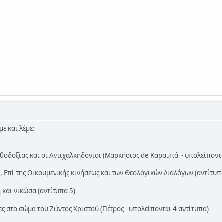
ε και λέμε:
ρθοδοξίας και οι Αντιχαλκηδόνιοι (Μαρκήσιος de Καραμπά - υπολείποντα
, Επί της Οικουμενικής κινήσεως και των Θεολογικών Διαλόγων (αντίτυπ
 και νικώσα (αντίτυπα 5)
ες στο σώμα του Ζώντος Χριστού (Πέτρος - υπολείπονται 4 αντίτυπα)