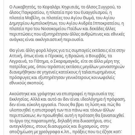
Ο Λυκαβηττός, το Κεφαλάρι Κηφισιάς, το άλσος Συγγρού, το
άλσος Παγκρατίου, η πλατεία προ του Ευαγγελισμού, η
πλατεία Μαβίλη, οι πλατείες του Αγίου Θωμά, του Αγίου
Δημητρίου Αμπελοκήπων, του Αγίου Ανδρέα Ιπποκρατείου, η
πλατεία προ του Νοσοκομείου Παίδων και δεκάδες άλλες
περιπτώσεις που εξυπηρέτησαν άλλες ανθρώπινες και εθνικές
ανάγκες είναι εκκλησιαστική περιουσία.
Θα γίνει άλλη φορά λόγος για τις συμπαγείς εκτάσεις είτε στην
Αττική, όπως είναι ο Γέρακας, η Βραώνα, ο Βουρβάς, τα
Λεγραινά, το Πάτημα, ο Σκαραμαγκάς, είτε σε άλλα μέρη της
πατρίδας μας, όπου τεράστιες εκτάσεις μεγάλων μοναστηριών
διανεμήθηκαν σε γηγενείς κατοίκους ή ταλαιπωρημένους
πρόσφυγες και εξυπηρέτησαν γενικότερους κοινωφελείς
εθνικούς σκοπούς.
Ακούστηκε και γράφτηκε να επιστραφεί η περιουσία της
Εκκλησίας. Αλλά και αυτό αν δεν είναι ιδεολόγημα ή πρόφαση,
δεν είναι εύκολη εργασία. Ποιος θα βρει τη λύση και πώς θα
υλοποιηθεί η επιστροφή των πιο πάνω και τόσων άλλων
περιπτώσεων; Αν προωθηθεί αυτή η πρόταση θα ξαναπαιχθεί
το έργο της παραπομπής, δηλαδή στα δικαστήρια, στις
αντεγκλήσεις, στους διασυρμούς και διχασμούς, στην
αποζημίωση με χρεόγραφα κ.λπ., πράξεις που τις έζησε κατ\'