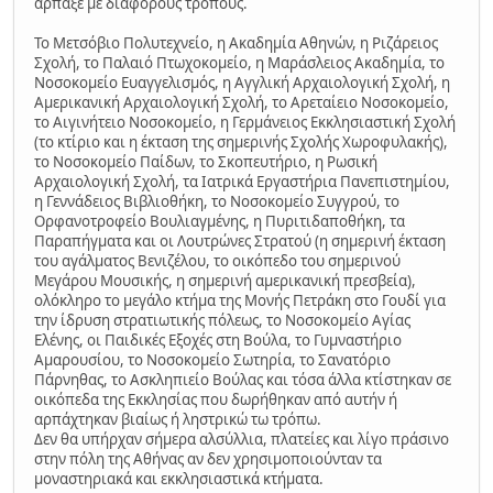
άρπαξε με διαφόρους τρόπους.
Το Μετσόβιο Πολυτεχνείο, η Ακαδημία Αθηνών, η Ριζάρειος
Σχολή, το Παλαιό Πτωχοκομείο, η Μαράσλειος Ακαδημία, το
Νοσοκομείο Ευαγγελισμός, η Αγγλική Αρχαιολογική Σχολή, η
Αμερικανική Αρχαιολογική Σχολή, το Αρεταίειο Νοσοκομείο,
το Αιγινήτειο Νοσοκομείο, η Γερμάνειος Εκκλησιαστική Σχολή
(το κτίριο και η έκταση της σημερινής Σχολής Χωροφυλακής),
το Νοσοκομείο Παίδων, το Σκοπευτήριο, η Ρωσική
Αρχαιολογική Σχολή, τα Ιατρικά Εργαστήρια Πανεπιστημίου,
η Γεννάδειος Βιβλιοθήκη, το Νοσοκομείο Συγγρού, το
Ορφανοτροφείο Βουλιαγμένης, η Πυριτιδαποθήκη, τα
Παραπήγματα και οι Λουτρώνες Στρατού (η σημερινή έκταση
του αγάλματος Βενιζέλου, το οικόπεδο του σημερινού
Μεγάρου Μουσικής, η σημερινή αμερικανική πρεσβεία),
ολόκληρο το μεγάλο κτήμα της Μονής Πετράκη στο Γουδί για
την ίδρυση στρατιωτικής πόλεως, το Νοσοκομείο Αγίας
Ελένης, οι Παιδικές Εξοχές στη Βούλα, το Γυμναστήριο
Αμαρουσίου, το Νοσοκομείο Σωτηρία, το Σανατόριο
Πάρνηθας, το Ασκληπιείο Βούλας και τόσα άλλα κτίστηκαν σε
οικόπεδα της Εκκλησίας που δωρήθηκαν από αυτήν ή
αρπάχτηκαν βιαίως ή ληστρικώ τω τρόπω.
Δεν θα υπήρχαν σήμερα αλσύλλια, πλατείες και λίγο πράσινο
στην πόλη της Αθήνας αν δεν χρησιμοποιούνταν τα
μοναστηριακά και εκκλησιαστικά κτήματα.