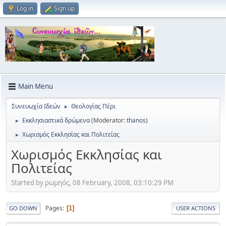
Log in
Sign up
Main Menu
Συνευωχία Ιδεών
Θεολογίας Πέρι
►
Εκκλησιαστικά δρώμενα
(Moderator:
thanos
)
►
Χωρισμός Εκκλησίας και Πολιτείας
►
Χωρισμός Εκκλησίας και
Πολιτείας
Started by ρωμηός, 08 February, 2008, 03:10:29 PM
Pages
1
GO DOWN
USER ACTIONS