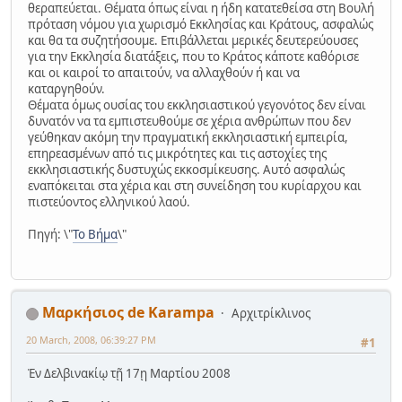
θεραπεύεται. Θέματα όπως είναι η ήδη κατατεθείσα στη Βουλή
πρόταση νόμου για χωρισμό Εκκλησίας και Κράτους, ασφαλώς
και θα τα συζητήσουμε. Επιβάλλεται μερικές δευτερεύουσες
για την Εκκλησία διατάξεις, που το Κράτος κάποτε καθόρισε
και οι καιροί το απαιτούν, να αλλαχθούν ή και να
καταργηθούν.
Θέματα όμως ουσίας του εκκλησιαστικού γεγονότος δεν είναι
δυνατόν να τα εμπιστευθούμε σε χέρια ανθρώπων που δεν
γεύθηκαν ακόμη την πραγματική εκκλησιαστική εμπειρία,
επηρεασμένων από τις μικρότητες και τις αστοχίες της
εκκλησιαστικής δυστυχώς εκκοσμίκευσης. Αυτό ασφαλώς
εναπόκειται στα χέρια και στη συνείδηση του κυρίαρχου και
πιστεύοντος ελληνικού λαού.
Πηγή: \"
Το Βήμα
\"
Μαρκήσιος de Karampa
Αρχιτρίκλινος
20 March, 2008, 06:39:27 PM
#1
Ἐν Δελβινακίῳ τῇ 17ῃ Μαρτίου 2008