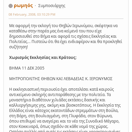
ρωμηός
Συμποσιάρχης
08 February, 2008, 03:10:29 PM
Με αφορμή την εκλογή του Θηβών Ιερωνύμου, σκέφτηκα να
καταθέσω στην παρέα μας ένα κείμενό του που είχε
δημοσιευθεί στο Βήμα και αφορά τις σχέσεις Εκκλησίας και
Πολιτείας... Πιστεύω ότι θα έχει ενδιαφέρον και θα προκληθεί
συζήτηση!
Χωρισμός Εκκλησίας και Κράτους;
ΒΗΜΑ 11 ΔΕΚ 2005
ΜΗΤΡΟΠΟΛΙΤΗΣ ΘΗΒΩΝ KAI ΛΕΒΑΔΕΙΑΣ K. ΙΕΡΩΝΥΜΟΣ
H εκκλησιαστική περιουσία έχει αποτελέσει κατά καιρούς
αντικείμενο σκληρής αντιπαράθεσης με την πολιτεία. Τα
μοναστήρια διαθέτουν χιλιάδες εκτάσεις δασικής και
καλλιεργήσιμης γης, ακόμη και βοσκοτόπους. H Εκκλησία της
Ελλάδος είναι κάτοχος εκατοντάδων στρεμμάτων στη Βούλα,
στη Βάρη, στη Βουλιαγμένη, στη Γλυφάδα, στον Βύρωνα,
όπου επιθυμεί να ανεγείρει και το νέο της Συνοδικό Μέγαρο,
στον Κοκκιναρά, όπως σχεδόν σε κάθε νομό της χώρας.
Ωστόσο πολλές από αυτές τις εκτάσεις είναι χαρακτηρισμένες