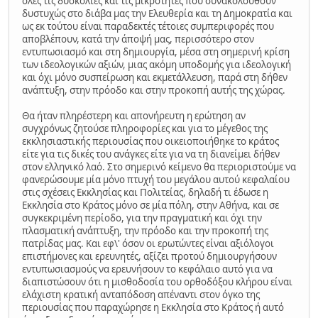
όλες τις δυσκολίες και τις μικρότητες που συνακολουθούν
δυστυχώς στο διάβα μας την Ελευθερία και τη Δημοκρατία και
ως εκ τούτου είναι παραδεκτές τέτοιες συμπεριφορές που
αποβλέπουν, κατά την άποψή μας, περισσότερο στον
εντυπωσιασμό και στη δημιουργία, μέσα στη σημερινή κρίση
των ιδεολογικών αξιών, μιας ακόμη υποδομής για ιδεολογική
και όχι μόνο συσπείρωση και εκμετάλλευση, παρά στη δήθεν
ανάπτυξη, στην πρόοδο και στην προκοπή αυτής της χώρας.
Θα ήταν πληρέστερη και απονήρευτη η ερώτηση αν
συγχρόνως ζητούσε πληροφορίες και για το μέγεθος της
εκκλησιαστικής περιουσίας που οικειοποιήθηκε το κράτος
είτε για τις δικές του ανάγκες είτε για να τη διανείμει δήθεν
στον ελληνικό λαό. Στο σημερινό κείμενο θα περιοριστούμε να
φανερώσουμε μία μόνο πτυχή του μεγάλου αυτού κεφαλαίου
στις σχέσεις Εκκλησίας και Πολιτείας, δηλαδή τι έδωσε η
Εκκλησία στο Κράτος μόνο σε μία πόλη, στην Αθήνα, και σε
συγκεκριμένη περίοδο, για την πραγματική και όχι την
πλασματική ανάπτυξη, την πρόοδο και την προκοπή της
πατρίδας μας. Και εφ\' όσον οι ερωτώντες είναι αξιόλογοι
επιστήμονες και ερευνητές, αξίζει προτού δημιουργήσουν
εντυπωσιασμούς να ερευνήσουν το κεφάλαιο αυτό για να
διαπιστώσουν ότι η μισθοδοσία του ορθοδόξου κλήρου είναι
ελάχιστη κρατική ανταπόδοση απέναντι στον όγκο της
περιουσίας που παραχώρησε η Εκκλησία στο Κράτος ή αυτό