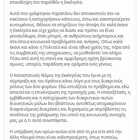
επανάληψη στο παρελθόν η Εκκλησία.
Αυτά που γράφτηκαν παραπάνω δεν αποσκοπούν στο να
κακίσουν ή κατηγορήσουν κάποιους, έστω και κακοπροαίρετα
κινουμένους. Θέλουν να στηρίξουν την άποψη ότι καλά έκανε
η Εκκλησία και είχε χρέος να δώσει και πρέπει να δίνει
γενναιόδωρα, όταν μπορεί, σε ανθρώπους ανήμπορους και
στα όποια κοινωνικά προβλήματα και ανάγκες. Οπως καλά
έκανε και κάνει η Πολιτεία και είναι ηθικό χρέος της, πέρα από
τις συμβατικές της υποχρεώσεις, να μισθοδοτεί τον κλήρο.
Πίσω από αυτή τη στενή και αμφίδρομη σχέση βρίσκονται
αγώνες, ιστορία, παράδοση και οράματα ενός γένους.
Ο Καταστατικός Νόμος της Εκκλησίας που έγινε με τη
σύμπραξη και του Κράτους κάνει λόγο για τους διακριτούς
ρόλους των δύο φορέων. Εδώ εστιάζεται το πρόβλημα και εδώ
απαιτείται η επικέντρωση της προσοχής μας. H επανεξέταση, η
εμβάθυνση και η κατοχύρωση των διακριτικών αυτών
διοικητικών ρόλων δεν βλάπτουν, αντιθέτως απομακρύνουν
διαφαινόμενες διαιρέσεις και διχασμούς με απρόβλεπτες τις
συνέπειες της χαλάρωσης του ιστού της κοινωνικής συνοχής
μας, με ό,τι αυτό συνεπάγεται.
H υπέρβαση των ορίων αυτών είτε από τη μία είτε από την
άλλη πλευρά όπου είναι καλοπροαίρετη, όπως πιστεύω,