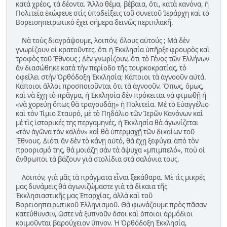
κατὰ χρέος, τὰ δέοντα. Ἄλλο θέμα, βέβαια, ὅτι, κατὰ κανόνα, ἡ
Πολιτεία ἐκώφευε στὶς ὑποδείξεις τοῦ συνετοῦ Ἱεράρχη καὶ τὸ
Βορειοηπειρωτικὸ ἔχει σήμερα δεινῶς περιπλακῆ.
Νὰ τοὺς διαγράψουμε, λοιπόν, ὅλους αὐτούς ; Μὰ δὲν
γνωρίζουν οἱ κρατοῦντες, ὅτι ἡ Ἐκκλησία ὑπῆρξε φρουρὸς καὶ
τροφὸς τοῦ Ἔθνους ; Δὲν γνωρίζουν, ὅτι τὸ Γένος τῶν Ἑλλήνων
ἄν διασώθηκε κατὰ τὴν περίοδο τῆς τουρκοκρατίας, τὸ
ὀφείλει στὴν Ὀρθόδοξη Ἐκκλησία; Κάποιοι τὰ ἀγνοοῦν αὐτά.
Κάποιοι ἄλλοι προσποιοῦνται ὅτι τὰ ἀγνοοῦν. Ὅπως, ὅμως,
καὶ νὰ ἔχῃ τὸ πρᾶγμα, ἡ Ἐκκλησία δὲν πρόκειται νὰ φιμωθῇ ἤ
«νὰ χορεύῃ ὅπως θὰ τραγουδάῃ» ἡ Πολιτεία. Μὲ τὸ Εὐαγγέλιο
καὶ τὸν Τίμιο Σταυρό, μὲ τὸ Πηδάλιο τῶν Ἱερῶν Κανόνων καὶ
μὲ τὶς ἱστορικές της περγαμηνές, ἡ Ἐκκλησία θὰ ἀγωνίζεται
«τὸν ἀγῶνα τὸν καλόν» καὶ θὰ ὑπερμαχῇ τῶν δικαίων τοῦ
Ἔθνους. Διότι ἄν δὲν τὸ κάνῃ αὐτό, θὰ ἔχῃ ξεφύγει ἀπὸ τὸν
προορισμό της, θὰ μοιάζῃ σὰν τὰ ἄψυχα «μπιμπελό», ποὺ οἱ
ἄνθρωποι τὰ βάζουν γιὰ στολίδια στὰ σαλόνια τους.
Λοιπόν, γιὰ μᾶς τὰ πράγματα εἶναι ξεκάθαρα. Μὲ τὶς μικρές
μας δυνάμεις θὰ ἀγωνιζώμαστε γιὰ τὰ δίκαια τῆς
Ἐκκλησιαστικῆς μας Ἐπαρχίας, ἀλλὰ καὶ τοῦ
Βορειοηπειρωτικοῦ Ἑλληνισμοῦ. Θὰ φωνάζουμε πρὸς πᾶσαν
κατεύθυνσιν, ὥστε νὰ ξυπνοῦν ὅσοι καὶ ὅποιοι ἁρμόδιοι
κοιμοῦνται βαρούχειον ὕπνον. Ἡ Ὀρθόδοξη Ἐκκλησία,