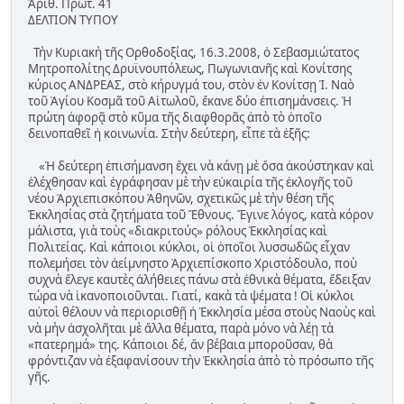
Ἀριθ. Πρωτ. 41
ΔΕΛΤΙΟΝ ΤΥΠΟΥ
Τὴν Κυριακὴ τῆς Ορθοδοξίας, 16.3.2008, ὁ Σεβασμιώτατος
Μητροπολίτης Δρυϊνουπόλεως, Πωγωνιανῆς καὶ Κονίτσης
κύριος ΑΝΔΡΕΑΣ, στὸ κήρυγμά του, στὸν ἐν Κονίτσῃ Ἱ. Ναὸ
τοῦ Ἁγίου Κοσμᾶ τοῦ Αἰτωλοῦ, ἔκανε δύο ἐπισημάνσεις. Ἡ
πρώτη ἀφορᾷ στὸ κῦμα τῆς διαφθορᾶς ἀπὸ τὸ ὁποῖο
δεινοπαθεῖ ἡ κοινωνία. Στὴν δεύτερη, εἶπε τὰ ἑξῆς:
«Ἡ δεύτερη ἐπισήμανση ἔχει νὰ κάνῃ μὲ ὅσα ἀκούστηκαν καὶ
ἐλέχθησαν καὶ ἐγράφησαν μὲ τὴν εὐκαιρία τῆς ἐκλογῆς τοῦ
νέου Ἀρχιεπισκόπου Ἀθηνῶν, σχετικῶς μὲ τὴν θέση τῆς
Ἐκκλησίας στὰ ζητήματα τοῦ Ἔθνους. Ἔγινε λόγος, κατὰ κόρον
μάλιστα, γιὰ τοὺς «διακριτούς» ρόλους Ἐκκλησίας καὶ
Πολιτείας. Καὶ κάποιοι κύκλοι, οἱ ὁποῖοι λυσσωδῶς εἶχαν
πολεμήσει τὸν ἀείμνηστο Ἀρχιεπίσκοπο Χριστόδουλο, ποὺ
συχνὰ ἔλεγε καυτὲς ἀλήθειες πάνω στὰ ἐθνικὰ θέματα, ἔδειξαν
τώρα νὰ ἱκανοποιοῦνται. Γιατί, κακὰ τὰ ψέματα ! Οἱ κύκλοι
αὐτοὶ θέλουν νὰ περιορισθῇ ἡ Ἐκκλησία μέσα στοὺς Ναοὺς καὶ
νὰ μὴν ἀσχολῆται μὲ ἄλλα θέματα, παρὰ μόνο νὰ λέῃ τὰ
«πατερημά» της. Κάποιοι δέ, ἄν βέβαια μποροῦσαν, θὰ
φρόντιζαν νὰ ἐξαφανίσουν τὴν Ἐκκλησία ἀπὸ τὸ πρόσωπο τῆς
γῆς.