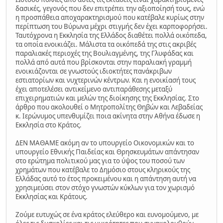
δασικές, γεγονός που δεν επιτρέπει την αξιοποίησή τους, ενώ
η προσπάθεια αποχαρακτηρισμού που κατέβαλε κυρίως στην
περίπτωση του Βύρωνα μέχρι στιγμής δεν έχει καρποφορήσει.
Ταυτόχρονα η Εκκλησία της Ελλάδος διαθέτει πολλά οικόπεδα,
τα οποία ενοικιάζει. Μάλιστα τα οικόπεδά της στις ακριβές
παραλιακές περιοχές της Βουλιαγμένης, της Γλυφάδας και
πολλά από αυτά που βρίσκονται στην παραλιακή γραμμή
ενοικιάζονται σε γνωστούς ιδιοκτήτες πανάκριβων
εστιατορίων και νυχτερινών κέντρων. Και η ενοικίασή τους
έχει αποτελέσει αντικείμενο αντιπαράθεσης μεταξύ
επιχειρηματιών και μελών της διοίκησης της Εκκλησίας. Στο
άρθρο που ακολουθεί ο Μητροπολίτης Θηβών και Λεβαδείας
κ. Ιερώνυμος υπενθυμίζει ποια ακίνητα στην Αθήνα έδωσε η
Εκκλησία στο Κράτος.
ΔΕΝ ΜΑΘΑΜΕ ακόμη αν το υπουργείο Οικονομικών και το
υπουργείο Εθνικής Παιδείας και Θρησκευμάτων απάντησαν
στο ερώτημα πολιτικού μας για το ύψος του ποσού των
χρημάτων που κατέβαλε το Δημόσιο στους κληρικούς της
Ελλάδας αυτό το έτος προκειμένου και η απάντηση αυτή να
χρησιμεύσει στον στόχο γνωστών κύκλων για τον χωρισμό
Εκκλησίας και Κράτους.
Ζούμε ευτυχώς σε ένα κράτος ελεύθερο και ευνομούμενο, με