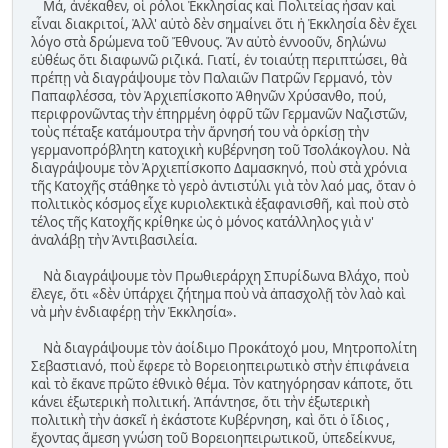
Μά, ἀνέκαθεν, οἱ ρόλοι Ἐκκλησίας καὶ Πολιτείας ἦσαν καὶ
εἶναι διακριτοί, Ἀλλ' αὐτὸ δὲν σημαίνει ὅτι ἡ Ἐκκλησία δὲν ἔχει
λόγο στὰ δρώμενα τοῦ Ἔθνους. Ἄν αὐτὸ ἐννοοῦν, δηλώνω
εὐθέως ὅτι διαφωνῶ ριζικά. Γιατί, ἐν τοιαύτῃ περιπτώσει, θὰ
πρέπῃ νὰ διαγράψουμε τὸν Παλαιῶν Πατρῶν Γερμανό, τὸν
Παπαφλέσσα, τὸν Ἀρχιεπίσκοπο Ἀθηνῶν Χρύσανθο, πού,
περιφρονῶντας τὴν ἐπηρμένη ὀφρῦ τῶν Γερμανῶν Ναζιστῶν,
τοὺς πέταξε κατάμουτρα τὴν ἄρνησή του νὰ ὁρκίσῃ τὴν
γερμανοπρόβλητη κατοχικὴ κυβέρνηση τοῦ Τσολάκογλου. Νὰ
διαγράψουμε τὸν Ἀρχιεπίσκοπο Δαμασκηνό, ποὺ στὰ χρόνια
τῆς Κατοχῆς στάθηκε τὸ γερὸ ἀντιστύλι γιὰ τὸν λαό μας, ὅταν ὁ
πολιτικὸς κόσμος εἶχε κυριολεκτικὰ ἐξαφανισθῆ, καὶ ποὺ στὸ
τέλος τῆς Κατοχῆς κρίθηκε ὡς ὁ μόνος κατάλληλος γιὰ ν'
ἀναλάβῃ τὴν Ἀντιβασιλεία.
Νὰ διαγράψουμε τὸν Πρωθιεράρχη Σπυρίδωνα Βλάχο, ποὺ
ἔλεγε, ὅτι «δὲν ὑπάρχει ζήτημα ποὺ νὰ ἀπασχολῇ τὸν λαὸ καὶ
νὰ μὴν ἐνδιαφέρῃ τὴν Ἐκκλησία».
Νὰ διαγράψουμε τὸν ἀοίδιμο Προκάτοχό μου, Μητροπολίτη
Σεβαστιανό, ποὺ ἔφερε τὸ Βορειοηπειρωτικὸ στὴν ἐπιφάνεια
καὶ τὸ ἔκανε πρῶτο ἐθνικὸ θέμα. Τὸν κατηγόρησαν κάποτε, ὅτι
κάνει ἐξωτερικὴ πολιτική. Ἀπάντησε, ὅτι τὴν ἐξωτερικὴ
πολιτικὴ τὴν ἀσκεῖ ἡ ἑκάστοτε Κυβέρνηση, καὶ ὅτι ὁ ἴδιος ,
ἔχοντας ἄμεση γνώση τοῦ Βορειοηπειρωτικοῦ, ὑπεδείκνυε,