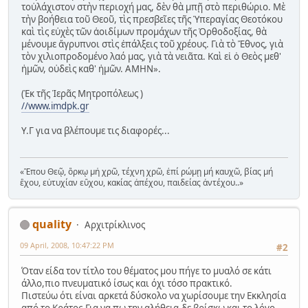
τοὐλάχιστον στὴν περιοχή μας, δὲν θὰ μπῇ στὸ περιθώριο. Μὲ
τὴν βοήθεια τοῦ Θεοῦ, τὶς πρεσβεῖες τῆς Ὑπεραγίας Θεοτόκου
καὶ τὶς εὐχὲς τῶν ἀοιδίμων προμάχων τῆς Ὀρθοδοξίας, θὰ
μένουμε ἄγρυπνοι στὶς ἐπάλξεις τοῦ χρέους. Γιὰ τὸ Ἔθνος, γιὰ
τὸν χιλιοπροδομένο λαό μας, γιὰ τὰ νειᾶτα. Καὶ εἰ ὁ Θεὸς μεθ'
ἡμῶν, οὐδεὶς καθ' ἡμῶν. ΑΜΗΝ».
(Ἐκ τῆς Ἱερᾶς Μητροπόλεως )
//www.imdpk.gr
Υ.Γ για να βλέπουμε τις διαφορές...
«Ἒπου Θεῷ, ὃρκῳ μἠ χρῶ, τέχνη χρῶ, ἐπί ρώμῃ μή καυχῶ, βίας μή
ἒχου, εὐτυχίαν εὒχου, κακίας ἀπέχου, παιδείας ἀντέχου..»
quality
Αρχιτρίκλινος
09 April, 2008, 10:47:22 PM
#2
Όταν είδα τον τίτλο του θέματος μου πήγε το μυαλό σε κάτι
άλλο,πιο πνευματικό ίσως και όχι τόσο πρακτικό.
Πιστεύω ότι είναι αρκετά δύσκολο να χωρίσουμε την Εκκλησία