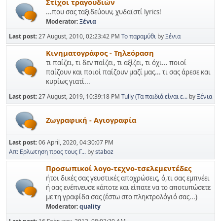
Στίχοι τραγουδιών
...που σας ταξιδεύουν, χυδαϊστί lyrics!
Moderator:
Ξένια
Last post:
27 August, 2010, 02:23:42 PM
Το παραμύθι
by
Ξένια
Κινηματογράφος - Τηλεόραση
τι παίζει, τι δεν παίζει, τι αξίζει, τι όχι... ποιοί
παίζουν και ποιοί παίζουν μαζί μας... τι σας άρεσε και
κυρίως γιατί...
Last post:
27 August, 2019, 10:39:18 PM
Tully (Τα παιδιά είναι ε...
by
Ξένια
Ζωγραφική - Αγιογραφία
Last post:
06 April, 2020, 04:30:07 PM
Απ: Ερλωτηση προς τους Γ...
by
staboz
Προσωπικοί λογο-τεχνο-τσελεμεντέδες
ήτοι δικές σας γευστικές αποχρώσεις, ό,τι σας εμπνέει
ή σας ενέπνευσε κάποτε και είπατε να το αποτυπώσετε
με τη γραφίδα σας (έστω στο πληκτρολόγιό σας...)
Moderator:
quality