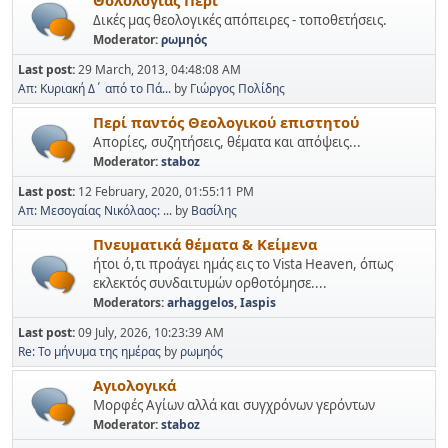
Δικές μας θεολογικές απόπειρες - τοποθετήσεις.
Moderator:
ρωμηός
Last post:
29 March, 2013, 04:48:08 AM
Απ: Κυριακή Δ΄ από το Πά...
by
Γιώργος Πολίδης
Περί παντός Θεολογικού επιστητού
Απορίες, συζητήσεις, θέματα και απόψεις...
Moderator:
staboz
Last post:
12 February, 2020, 01:55:11 PM
Απ: Μεσογαίας Νικόλαος: ...
by
Βασίλης
Πνευματικά θέματα & Κείμενα
ήτοι ό,τι προάγει ημάς εις το Vista Heaven, όπως
εκλεκτός συνδαιτυμών ορθοτόμησε....
Moderators:
arhaggelos
,
Iaspis
Last post:
09 July, 2026, 10:23:39 AM
Re: Το μήνυμα της ημέρας
by
ρωμηός
Αγιολογικά
Μορφές Αγίων αλλά και συγχρόνων γερόντων
Moderator:
staboz