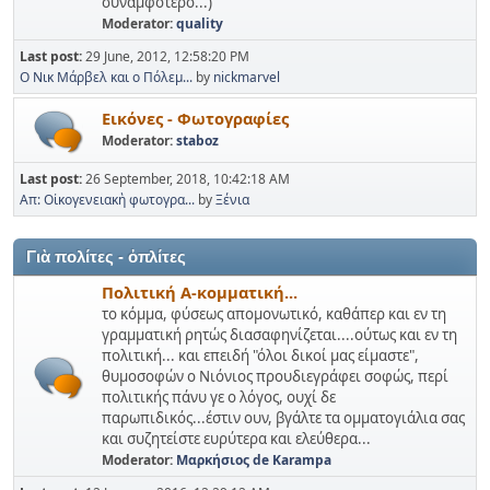
συναμφότερο...)
Moderator:
quality
Last post:
29 June, 2012, 12:58:20 PM
O Νικ Μάρβελ και ο Πόλεμ...
by
nickmarvel
Εικόνες - Φωτογραφίες
Moderator:
staboz
Last post:
26 September, 2018, 10:42:18 AM
Απ: Οἰκογενειακὴ φωτογρα...
by
Ξένια
Γιὰ πολίτες - ὀπλίτες
Πολιτική Α-κομματική...
το κόμμα, φύσεως απομονωτικό, καθάπερ και εν τη
γραμματική ρητώς διασαφηνίζεται....ούτως και εν τη
πολιτική... και επειδή "όλοι δικοί μας είμαστε",
θυμοσοφών ο Νιόνιος προυδιεγράφει σοφώς, περί
πολιτικής πάνυ γε ο λόγος, ουχί δε
παρωπιδικός...έστιν ουν, βγάλτε τα ομματογιάλια σας
και συζητείστε ευρύτερα και ελεύθερα...
Moderator:
Μαρκήσιος de Karampa