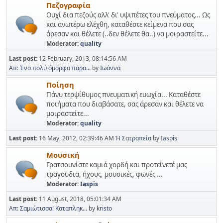
Πεζογραφία
Ουχί δια πεζούς αλλ' δι' υψιπέτες του πνεύματος... Ως
και ανωτέρω ελέχθη, καταθέστε κείμενα που σας
άρεσαν και θέλετε (..δεν θέλετε θα..) να μοιραστείτε...
Moderator:
quality
Last post:
12 February, 2013, 08:14:56 AM
Απ: Ένα πολύ όμορφο παρα...
by
Ιωάννα
Ποίηση
Πάνυ τερψίθυμος πνευματική ευωχία... Καταθέστε
ποιήματα που διαβάσατε, σας άρεσαν και θέλετε να
μοιραστείτε...
Moderator:
quality
Last post:
16 May, 2012, 02:39:46 AM
Ἡ Σατραπεία
by
Iaspis
Μουσική
Γρατσουνίστε καμιά χορδή και προτείνετέ μας
τραγούδια, ήχους, μουσικές, φωνές ...
Moderator:
Iaspis
Last post:
11 August, 2018, 05:01:34 AM
Απ: Σαμιώτισσα! Καταπληκ...
by
kristo