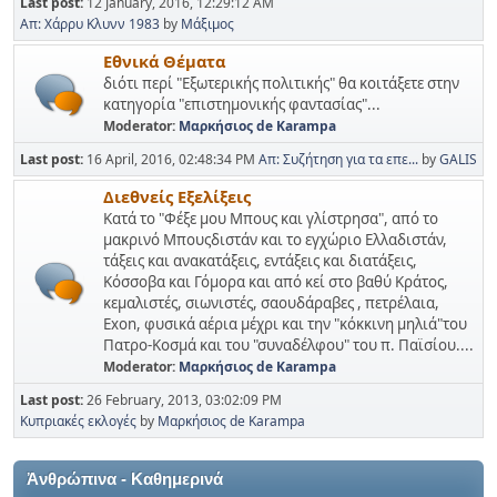
Last post:
12 January, 2016, 12:29:12 AM
Απ: Χάρρυ Κλυνν 1983
by
Μάξιμος
Εθνικά Θέματα
διότι περί "Εξωτερικής πολιτικής" θα κοιτάξετε στην
κατηγορία "επιστημονικής φαντασίας"...
Moderator:
Μαρκήσιος de Karampa
Last post:
16 April, 2016, 02:48:34 PM
Απ: Συζήτηση για τα επε...
by
GALIS
Διεθνείς Εξελίξεις
Κατά το "Φέξε μου Μπους και γλίστρησα", από το
μακρινό Μπουςδιστάν και το εγχώριο Ελλαδιστάν,
τάξεις και ανακατάξεις, εντάξεις και διατάξεις,
Κόσσοβα και Γόμορα και από κεί στο βαθύ Κράτος,
κεμαλιστές, σιωνιστές, σαουδάραβες , πετρέλαια,
Exon, φυσικά αέρια μέχρι και την "κόκκινη μηλιά"του
Πατρο-Κοσμά και του "συναδέλφου" του π. Παϊσίου....
Moderator:
Μαρκήσιος de Karampa
Last post:
26 February, 2013, 03:02:09 PM
Κυπριακές εκλογές
by
Μαρκήσιος de Karampa
Ἀνθρώπινα - Καθημερινά