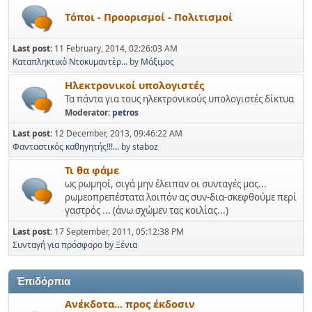
Tόποι - Προορισμοί - Πολιτισμοί
Last post:
11 February, 2014, 02:26:03 AM
Καταπληκτικὸ Ντοκυμαντὲρ...
by
Μάξιμος
Ηλεκτρονικοί υπολογιστές
Τα πάντα για τους ηλεκτρονικούς υπολογιστές δίκτυα
Moderator:
petros
Last post:
12 December, 2013, 09:46:22 AM
Φανταστικός καθηγητής!!!...
by
staboz
Τι θα φάμε
ως ρωμηοί, σιγά μην έλειπαν οι συνταγές μας...
ρωμεοπρεπέστατα λοιπόν ας συν-δια-σκεφθούμε περί
γαστρός ... (άνω σχώμεν τας κοιλίας...)
Last post:
17 September, 2011, 05:12:38 PM
Συνταγή για πρόσφορο
by
Ξένια
Ἐπιδόρπια
Ανέκδοτα... προς έκδοσιν