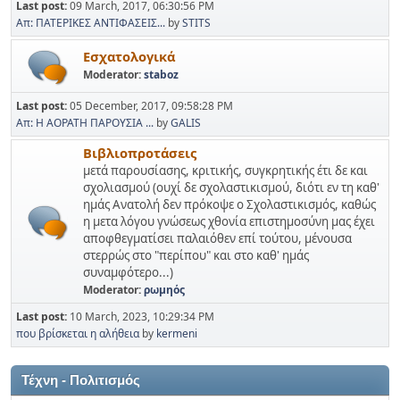
Last post:
09 March, 2017, 06:30:56 PM
Απ: ΠΑΤΕΡΙΚΕΣ ΑΝΤΙΦΑΣΕΙΣ...
by
STITS
Εσχατολογικά
Moderator:
staboz
Last post:
05 December, 2017, 09:58:28 PM
Απ: Η ΑΟΡΑΤΗ ΠΑΡΟΥΣΙΑ ...
by
GALIS
Βιβλιοπροτάσεις
μετά παρουσίασης, κριτικής, συγκρητικής έτι δε και
σχολιασμού (ουχί δε σχολαστικισμού, διότι εν τη καθ'
ημάς Ανατολή δεν πρόκοψε ο Σχολαστικισμός, καθώς
η μετα λόγου γνώσεως χθονία επιστημοσύνη μας έχει
αποφθεγματίσει παλαιόθεν επί τούτου, μένουσα
στερρώς στο "περίπου" και στο καθ' ημάς
συναμφότερο...)
Moderator:
ρωμηός
Last post:
10 March, 2023, 10:29:34 PM
που βρίσκεται η αλήθεια
by
kermeni
Τέχνη - Πολιτισμός