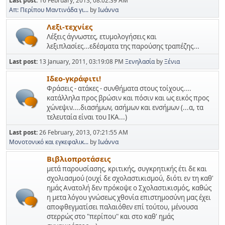
Last post:
16 February, 2013, 08:02:39 AM
Απ: Περίπου Μαντινάδα γι...
by
Ιωάννα
Λεξι-τεχνίες
Λέξεις άγνωστες, ετυμολογήσεις και
λεξιπλασίες...εδέσματα της παρούσης τραπέζης...
Last post:
13 January, 2011, 03:19:08 PM
Ξενηλασία
by
Ξένια
Ιδεο-γκράφιτι!
Φράσεις - ατάκες - συνθήματα στους τοίχους....
κατάλληλα προς βρώσιν και πόσιν και ως εικός προς
χώνεψιν....διασήμων, ασήμων και ενσήμων (...α, τα
τελευταία είναι του ΙΚΑ...)
Last post:
26 February, 2013, 07:21:55 AM
Μονοτονικό και εγκεφαλικ...
by
Ιωάννα
Βιβλιοπροτάσεις
μετά παρουσίασης, κριτικής, συγκρητικής έτι δε και
σχολιασμού (ουχί δε σχολαστικισμού, διότι εν τη καθ'
ημάς Ανατολή δεν πρόκοψε ο Σχολαστικισμός, καθώς
η μετα λόγου γνώσεως χθονία επιστημοσύνη μας έχει
αποφθεγματίσει παλαιόθεν επί τούτου, μένουσα
στερρώς στο "περίπου" και στο καθ' ημάς