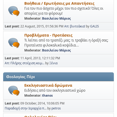
Βοήθεια / Ερωτήσεις με Απαντήσεις
Για τον πιο άσχετο μέχρι τον πιο σχετικό! Όλες οι
απορίες για το φόρουμ!
Moderator:
Βασιλείου Μάριος
Last post:
22 August, 2015, 01:56:36 PM
Απ: βιντεάκια!
by
GALIS
Προβλήματα - Προτάσεις
Τι λείπει από το τραπέζι μας; τι τραβάει η όρεξή σας;
Προτείνετε φιλοκαλικά κοψίδια...
Moderator:
Βασιλείου Μάριος
Last post:
11 April, 2013, 12:11:32 PM
Απ: Πλήρης στοίχιση κειμ...
by
Ξένια
Θεολογίας Πέρι
Εκκλησιαστικά δρώμενα
Ειδήσεις από τον εκκλησιαστικό χώρο
Moderator:
thanos
Last post:
09 October, 2014, 10:06:05 PM
Παραδοχή στην Ιεραρχία π...
by
petros
Θολολογίας Πέρι