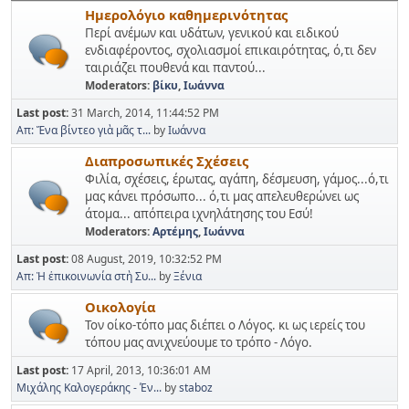
Ημερολόγιο καθημερινότητας
Περί ανέμων και υδάτων, γενικού και ειδικού
ενδιαφέροντος, σχολιασμοί επικαιρότητας, ό,τι δεν
ταιριάζει πουθενά και παντού...
Moderators:
βίκυ
,
Ιωάννα
Last post:
31 March, 2014, 11:44:52 PM
Απ: Ἕνα βίντεο γιὰ μᾶς τ...
by
Ιωάννα
Διαπροσωπικές Σχέσεις
Φιλία, σχέσεις, έρωτας, αγάπη, δέσμευση, γάμος...ό,τι
μας κάνει πρόσωπο... ό,τι μας απελευθερώνει ως
άτομα... απόπειρα ιχνηλάτησης του Εσύ!
Moderators:
Αρτέμης
,
Ιωάννα
Last post:
08 August, 2019, 10:32:52 PM
Απ: Ἡ ἐπικοινωνία στὴ Συ...
by
Ξένια
Οικολογία
Τον οίκο-τόπο μας διέπει ο Λόγος. κι ως ιερείς του
τόπου μας ανιχνεύουμε το τρόπο - Λόγο.
Last post:
17 April, 2013, 10:36:01 AM
Μιχάλης Καλογεράκης - Έν...
by
staboz