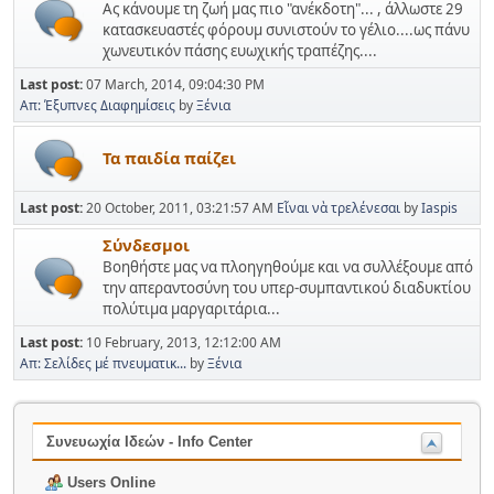
Ας κάνουμε τη ζωή μας πιο "ανέκδοτη"... , άλλωστε 29
κατασκευαστές φόρουμ συνιστούν το γέλιο....ως πάνυ
χωνευτικόν πάσης ευωχικής τραπέζης....
Last post:
07 March, 2014, 09:04:30 PM
Απ: Έξυπνες Διαφημίσεις
by
Ξένια
Τα παιδία παίζει
Last post:
20 October, 2011, 03:21:57 AM
Εἶναι νὰ τρελένεσαι
by
Iaspis
Σύνδεσμοι
Βοηθήστε μας να πλοηγηθούμε και να συλλέξουμε από
την απεραντοσύνη του υπερ-συμπαντικού διαδυκτίου
πολύτιμα μαργαριτάρια...
Last post:
10 February, 2013, 12:12:00 AM
Απ: Σελίδες μέ πνευματικ...
by
Ξένια
Συνευωχία Ιδεών - Info Center
Users Online