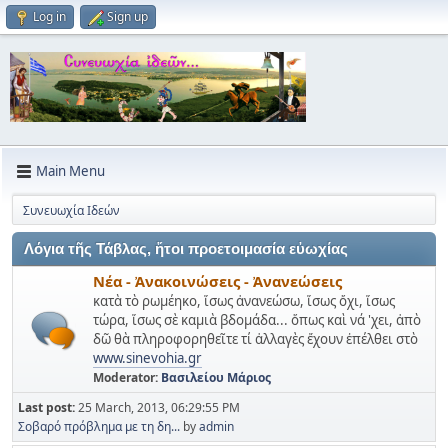
Log in
Sign up
Main Menu
Συνευωχία Ιδεών
Λόγια τῆς Τάβλας, ἥτοι προετοιμασία εὐωχίας
Νέα - Ἀνακοινώσεις - Ἀνανεώσεις
κατὰ τὸ ρωμέηκο, ἵσως ἀνανεώσω, ἵσως ὄχι, ἵσως
τώρα, ἵσως σὲ καμιὰ βδομάδα... ὅπως καὶ νά 'χει, ἀπὸ
δῶ θὰ πληροφορηθεῖτε τί ἀλλαγὲς ἔχουν ἐπέλθει στὸ
www.sinevohia.gr
Moderator:
Βασιλείου Μάριος
Last post:
25 March, 2013, 06:29:55 PM
Σοβαρό πρόβλημα με τη δη...
by
admin