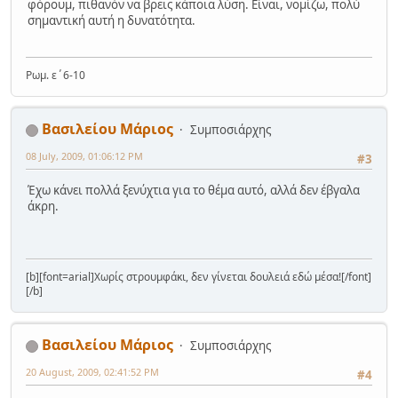
φόρουμ, πιθανόν να βρεις κάποια λύση. Είναι, νομίζω, πολύ
σημαντική αυτή η δυνατότητα.
Ρωμ. ε΄6-10
Βασιλείου Μάριος
Συμποσιάρχης
08 July, 2009, 01:06:12 PM
#3
Έχω κάνει πολλά ξενύχτια για το θέμα αυτό, αλλά δεν έβγαλα
άκρη.
[b][font=arial]Χωρίς στρουμφάκι, δεν γίνεται δουλειά εδώ μέσα![/font]
[/b]
Βασιλείου Μάριος
Συμποσιάρχης
20 August, 2009, 02:41:52 PM
#4