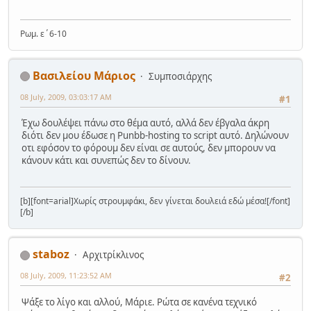
Ρωμ. ε΄6-10
Βασιλείου Μάριος
Συμποσιάρχης
08 July, 2009, 03:03:17 AM
#1
Έχω δουλέψει πάνω στο θέμα αυτό, αλλά δεν έβγαλα άκρη
διότι δεν μου έδωσε η Punbb-hosting το script αυτό. Δηλώνουν
οτι εφόσον το φόρουμ δεν είναι σε αυτούς, δεν μπορουν να
κάνουν κάτι και συνεπώς δεν το δίνουν.
[b][font=arial]Χωρίς στρουμφάκι, δεν γίνεται δουλειά εδώ μέσα![/font]
[/b]
staboz
Αρχιτρίκλινος
08 July, 2009, 11:23:52 AM
#2
Ψάξε το λίγο και αλλού, Μάριε. Ρώτα σε κανένα τεχνικό