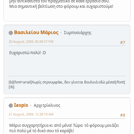
μην αντικαθιστά τον πραγματικό σε κάθε εργασία σου.
Μια σημαντική βελτίωση στο φόρουμ και ευχαριστούμε!
Βασιλείου Μάριος
Συμποσιάρχης
20 August, 2009, 05:08:57 PM
#7
Ευχαριστώ πολύ! :D
[b][font=arial]Χωρίς στρουμφάκι, δεν γίνεται δουλειά εδώ μέσα![/font]
[/b]
Iaspis
Αρχιτρίκλινος
21 August, 2009, 12:38:19 AM
#8
Μάριε συγχαρητήρια κι από μένα! Τώρα τό φόρουμ μοιάζει
πιό πολύ μέ τό δικό σου τό καράβι!