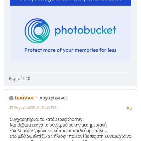
Ρωμ. ε΄6-10
Ιωάννα
Αρχιτρίκλινος
20 August, 2009, 04:14:56 PM
#6
Συγχαρητήρια, τα κατάφερες! :horray:
Και βέβαια έκανα το συνειρμό με την μεσημεριανή
\"καλημέρα\", φάνηκε: κάπου σε παιδεύαμε πάλι...
Στο μέλλον, ελπίζω ο \"ήλιος\" που ανέβασες στη Συνευωχία να