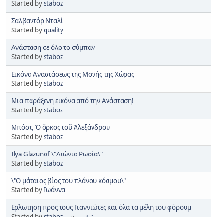
Started by
staboz
Σαλβαντόρ Νταλί
Started by
quality
Ανάσταση σε όλο το σύμπαν
Started by
staboz
Εικόνα Αναστάσεως της Μονής της Χώρας
Started by
staboz
Μια παράξενη εικόνα από την Ανάσταση!
Started by
staboz
Μπόστ, Ὁ ὅρκος τοῦ Ἀλεξάνδρου
Started by
staboz
Ilya Glazunof \"Αιώνια Ρωσία\"
Started by
staboz
\"O μάταιος βίος του πλάνου κόσμου\"
Started by
Ιωάννα
Ερλωτηση προς τους Γιαννιώτες και όλα τα μέλη του φόρουμ
Started by
staboz