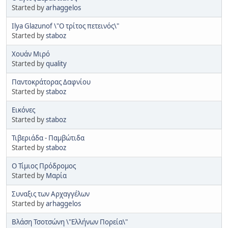
Started by
arhaggelos
Ilya Glazunof \"Ο τρίτος πετεινός\"
Started by
staboz
Χουάν Μιρό
Started by
quality
Παντοκράτορας Δαφνίου
Started by
staboz
Εικόνες
Started by
staboz
Τιβεριάδα - Παμβώτιδα
Started by
staboz
Ο Τίμιος Πρόδρομος
Started by
Μαρία
Συναξις των Αρχαγγέλων
Started by
arhaggelos
Βλάση Τσοτσώνη \"Ελλήνων Πορεία\"