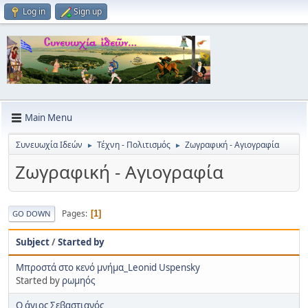
Log in
Sign up
Main Menu
Συνευωχία Ιδεών
Τέχνη - Πολιτισμός
Ζωγραφική - Αγιογραφία
►
►
Ζωγραφική - Αγιογραφία
Pages
1
GO DOWN
Subject
/
Started by
Μπροστά στο κενό μνήμα_Leonid Uspensky
Started by
ρωμηός
Ο άγιος Σεβαστιανός