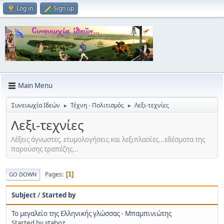
Log in
Sign up
Main Menu
Συνευωχία Ιδεών
Τέχνη - Πολιτισμός
Λεξι-τεχνίες
►
►
Λεξι-τεχνίες
Λέξεις άγνωστες, ετυμολογήσεις και λεξιπλασίες...εδέσματα της
παρούσης τραπέζης...
Pages
1
GO DOWN
Subject
/
Started by
Το μεγαλείο της Ελληνικής γλώσσας - Μπαμπινιώτης
Started by
staboz