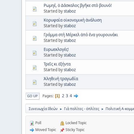
Ρωμηέ, ὁ Δάσκαλος βγῆκε στὸ βουνό!
Started by
staboz
Κορυφαία οἰκονομικὴ ἀνάλυση
Started by
staboz
Γράμμα στὴ Μέρκελ ἀπὸ ἕνα γουρουνάκι
Started by
staboz
Ευρωεκλογές!
Started by
staboz
Τρεῖς κι ἑξήντα
Started by
staboz
Ἀληθινὴ τραγωδία
Started by
staboz
2
3
4
Pages
1
GO UP
Συνευωχία Ιδεών
Γιὰ πολίτες - ὀπλίτες
Πολιτική Α-κομμα
►
►
Poll
Locked Topic
Moved Topic
Sticky Topic