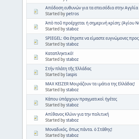
Απόδοση ευθυνών για τα επεισόδια στην Αγγλία
Started by
petros
Ἀπὸ ποῦ προέρχεται ἡ σημερινὴ κρίση; (Ἁγίου Ν
Started by
staboz
SPIEGEL: Θα έπρεπε να είμαστε ευγνώμονες προς
Started by
staboz
Καταπληκτικό!
Started by
staboz
Στήν πλάτη τῆς Ἑλλάδας
Started by
Iaspis
MAX KEIZER Μοιράζουν τα ιμάτια της Ελλάδας!
Started by
staboz
Κάπου ὑπάρχουν πραγματικοὶ ἡγέτες
Started by
staboz
Απίθανος Κλύνν για την πολιτική
Started by
staboz
Μοναδικός, ὅπως πάντα. ὁ Στάθης!
Started by
staboz