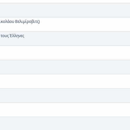
ικολάου Βελιμίροβιτς)
 τους Έλληνες