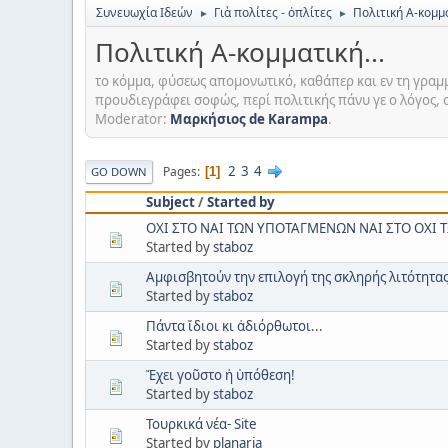
Συνευωχία Ιδεών
Γιὰ πολίτες - ὀπλίτες
Πολιτική Α-κομμα
►
►
Πολιτική Α-κομματική...
το κόμμα, φύσεως απομονωτικό, καθάπερ και εν τη γραμμα
προυδιεγράφει σοφώς, περί πολιτικής πάνυ γε ο λόγος, ο
Moderator:
Μαρκήσιος de Karampa
.
2
3
4
Pages
1
GO DOWN
Subject
/
Started by
ΟΧΙ ΣΤΟ ΝΑΙ ΤΩΝ ΥΠΟΤΑΓΜΕΝΩΝ ΝΑΙ ΣΤΟ ΟΧΙ Τ
Started by
staboz
Αμφισβητούν την επιλογή της σκληρής λιτότητα
Started by
staboz
Πάντα ἴδιοι κι ἀδιόρθωτοι...
Started by
staboz
Ἔχει γοῦστο ἡ ὑπόθεση!
Started by
staboz
Τουρκικά νέα- Site
Started by
planaria