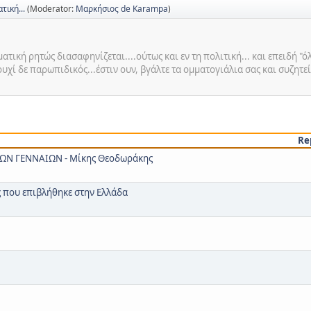
τική...
(Moderator:
Μαρκήσιος de Karampa
)
τική ρητώς διασαφηνίζεται....ούτως και εν τη πολιτική... και επειδή "ό
υχί δε παρωπιδικός...έστιν ουν, βγάλτε τα ομματογιάλια σας και συζητεί
Re
ΩΝ ΓΕΝΝΑΙΩΝ - Μίκης Θεοδωράκης
ς που επιβλήθηκε στην Ελλάδα