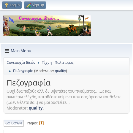
Log in
Sign up
Main Menu
Συνευωχία Ιδεών
Τέχνη - Πολιτισμός
►
Πεζογραφία
(Moderator:
quality
)
►
Πεζογραφία
Ουχί δια πεζούς αλλ' δι' υψιπέτες του πνεύματος... Ως και
ανωτέρω ελέχθη, καταθέστε κείμενα που σας άρεσαν και θέλετε
(..δεν θέλετε θα..) να μοιραστείτε...
Moderator:
quality
.
Pages
1
GO DOWN