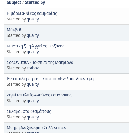
Subject
/
Started by
Η βάρδια-Νίκος Καββαδίας
Started by
quality
Μάκβεθ
Started by
quality
Μυστική ζωή-Άγγελος Τερζάκης
Started by
quality
Σολζενίτσυν - Το σπίτι της Ματριόνα
Started by
staboz
Ένα παιδί μετράει τ\'άστρα-Μενέλαος Λουντέμης
Started by
quality
Ζητείται ελπίς-Αντώνης Σαμαράκης
Started by
quality
Σκλάβοι στα δεσμά τους
Started by
quality
Μνήμη Αλέξανδρου Σολζενίτσυν