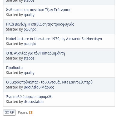
Started by
staboz
Άνθρωποι και ποντίκια-Τζων Στάινμπεκ
Started by
quality
Ηλία Βενέζη, Η επιβίωση της προσφυγιάς
Started by
ρωμηός
Nobel Lecture in Literature 1970, by Alexandr Solzhenitsyn
Started by
ρωμηός
Ὁ π. Ἀνανίας γιὰ τὸν Παπαδιαμάντη
Started by
staboz
Προδοσία
Started by
quality
Ο μικρός πρίγκιπας - του Αντουάν Ντε Σαιντ-Εξυπερύ
Started by
Βασιλείου Μάριος
Ένα πολύ όμορφο παραμύθι
Started by
drosostalida
Pages
1
GO UP